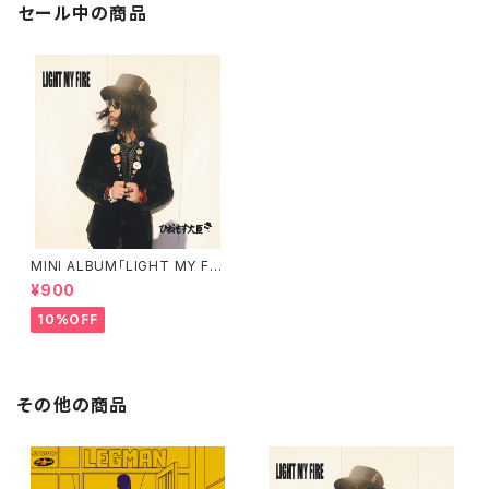
セール中の商品
MINI ALBUM「LIGHT MY FIR
E」
¥900
10%OFF
その他の商品