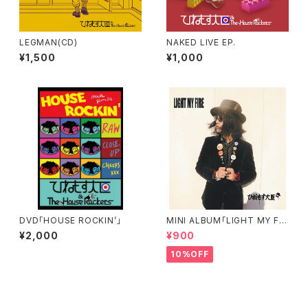
LEGMAN(CD)
NAKED LIVE EP.
¥1,500
¥1,000
DVD「HOUSE ROCKIN’」
MINI ALBUM「LIGHT MY FIR
E」
¥2,000
¥900
10%OFF