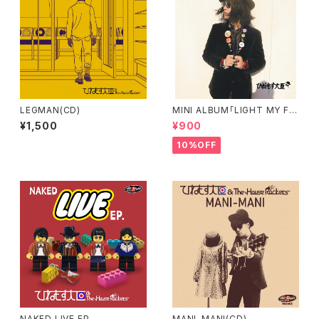
LEGMAN(CD)
MINI ALBUM「LIGHT MY FIR
E」
¥1,500
¥900
10%OFF
NAKED LIVE EP.
MANI-MANI(CD)